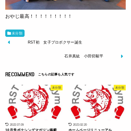
おやじ最高！！！！！！！！！
未分類
RST初 女子プロボクサー誕生
石井真紘 小田切駿平
RECOMMEND
未分類
未分類
2022.07.09
2023.02.20
10月号ボクシングマガジン掲載
ホームページリニューアル