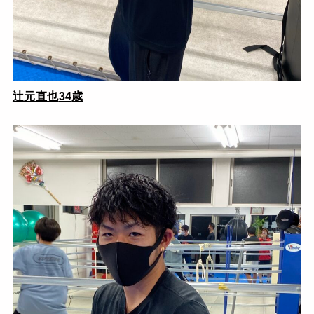
辻元直也
34
歳