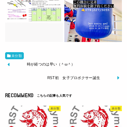
未分類
時が経つのは早い（＾ω＾）
RST初 女子プロボクサー誕生
RECOMMEND
未分類
未分類